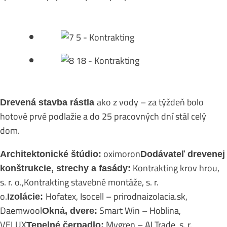
ako z vody – za týždeň bolo
Drevená stavba rástla
hotové prvé podlažie a do 25 pracovných dní stál celý
dom.
oximoron
Architektonické štúdio:
Dodávateľ dreve
nej
Kontrakting krov hrou,
konštrukcie, strechy a fasády:
s. r. o.,Kontrakting stavebné montáže, s. r.
o.
Hofatex, Isocell – prirodnaizolacia.sk,
Izolácie:
Daemwool
Smart Win – Hoblina,
Okná, dvere:
VELUX
Mygren – AI Trade, s. r.
Tepelné čerpadlo: