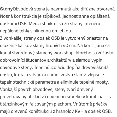
Obvodová stena je navrhnutá ako difúzne otvorená.
Steny
Nosná konštrukcia je stĺpiková, jednostranne opláštená
doskami OSB. Medzi stĺpikmi sú zo strany interiéru
nepálené tehly s hlinenou omietkou.
Z vonkajšej strany dosiek OSB je vytvorený priestor na
uloženie balíkov slamy hrubých 40 cm. Na konci júna sa
konal štvordňový slamený workshop, ktorého sa zúčastnili
dobrovoľníci študentov architektúry a slamou vyplnili
obvodové steny. Tepelnú izoláciu dopĺňa drevovláknitá
doska, ktorá uzatvára a chráni vrstvu slamy, zlepšuje
tepelnotechnické parametre a eliminuje tepelné mosty.
Vonkajší povrch obvodovej steny tvorí drevený
prevetrávaný obklad z červeného smreku v kombinácii s
titánzinkovým falcovaným plechom. Vnútorné priečky
majú drevenú konštrukciu z hranolov KVH a dosiek OSB,