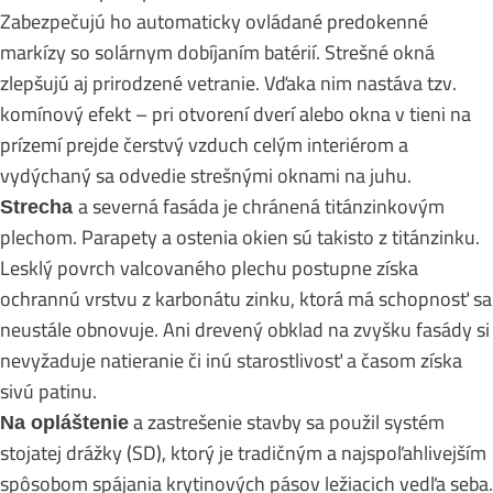
Zabezpečujú ho automaticky ovládané predokenné
markízy so solárnym dobíjaním batérií. Strešné okná
zlepšujú aj prirodzené vetranie. Vďaka nim nastáva tzv.
komínový efekt – pri otvorení dverí alebo okna v tieni na
prízemí prejde čerstvý vzduch celým interiérom a
vydýchaný sa odvedie strešnými oknami na juhu.
a severná fasáda je chránená titánzinkovým
Strecha
plechom. Parapety a ostenia okien sú takisto z titánzinku.
Lesklý povrch valcovaného plechu postupne získa
ochrannú vrstvu z karbonátu zinku, ktorá má schopnosť sa
neustále obnovuje. Ani drevený obklad na zvyšku fasády si
nevyžaduje natieranie či inú starostlivosť a časom získa
sivú patinu.
a zastrešenie stavby sa použil systém
Na opláštenie
stojatej drážky (SD), ktorý je tradičným a najspoľahlivejším
spôsobom spájania krytinových pásov ležiacich vedľa seba.