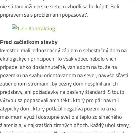
nie sú tam inžinierske siete, rozhodli sa ho kúpiť. Boli
pripravení sa s problémami popasovať.
Pred začiatkom stavby
Investori mali jednoznačný záujem o sebestačný dom na
ekologických princípoch. To však vôbec nebolo v ich
prípade ľahko dosiahnuteľné, vzhľadom na to, že na
pozemku na svahu orientovanom na sever, navyše sčasti
zatienenom stromami, by bežný dom nesplnil ani ich
predstavy, ani požiadavky na pasívny štandard. S touto
výzvou sa popasovali architekti, ktorý pre pár navrhli
atypický dom, ktorý potlačil negatíva pozemku a na
maximum využil dostupné svetlo a teplo zo slnečného
žiarenia aj v najkratších zimných dňoch. Každý uhol steny,