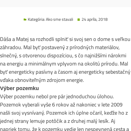
Kategória:
Ako sme stavali
24 apríla, 2018
Dáša a Matej sa rozhodli splniť si svoj sen o dome s veľkou
záhradou. Mal byť postavený z prírodných materiálov,
slnečný, s otvorenou dispozíciou, s čo najnižšími nárokmi
na energiu a minimálnym vplyvom na okolitú prírodu. Mal
byť energeticky pasívny a časom aj energeticky sebestačný
vďaka obnoviteľným zdrojom energie.
Výber pozemku
Výber pozemku nebol pre pár jednoduchou úlohou.
Pozemok vyberali vyše 6 rokov až nakoniec v lete 2009
našli svoj vysnívaný. Pozemok ich úplne očaril, keďže ho z
jednej strany lemuje potôčik a z druhej malý lesík. Aj
napriek tomu, že k pozemku vedie len nespevnená cesta a