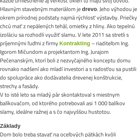
každé umiestnenie aj veľkosť okien tu majú svoj dôvod.
Hlavným stavebným materiálom je
. Jeho výhodou je
drevo
okrem prírodnej podstaty najmä rýchlosť výstavby. Priečky
chcú mať z nepálených tehál, omietky z hliny. Ako tepelnú
izoláciu sa rozhodli využiť slamu. V lete 2011 sa stretli s
príjemnými ľuďmi z firmy
– riaditeľom Ing.
Kontrakting
Igorom Mičundom a projektantom Ing. Jurajom
Pečenanským, ktorí boli z nezvyčajného konceptu domu
rovnako nadšení ako mladí investori a s radosťou sa pustili
do spolupráce ako dodávatelia drevenej konštrukcie,
strechy a fasády.
V to isté leto sa mladý pár skontaktoval s miestnym
balíkovačom, od ktorého potrebovali asi 1 000 balíkov
slamy, ideálne ražnej a s čo najvyššou hustotou.
Základy
Dom bolo treba stavať na oceľových pätkách kvôli