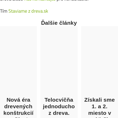
Tím
Staviame z dreva.sk
Ďalšie články
Nová éra
Telocvičňa
Získali sme
drevených
jednoducho
1. a 2.
konštrukcií
z dreva.
miesto v