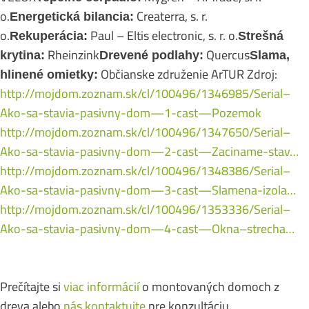
o.
Createrra, s. r.
Energetická bilancia:
o.
Paul – Eltis electronic, s. r. o.
Rekuperácia:
Strešná
Rheinzink
Quercus
krytina:
Drevené podlahy:
Slama,
Občianske združenie ArTUR Zdroj:
hlinené omietky:
http://mojdom.zoznam.sk/cl/100496/1346985/Serial–
Ako-sa-stavia-pasivny-dom—1-cast—Pozemok
http://mojdom.zoznam.sk/cl/100496/1347650/Serial–
Ako-sa-stavia-pasivny-dom—2-cast—Zaciname-stav…
http://mojdom.zoznam.sk/cl/100496/1348386/Serial–
Ako-sa-stavia-pasivny-dom—3-cast—Slamena-izola…
http://mojdom.zoznam.sk/cl/100496/1353336/Serial–
Ako-sa-stavia-pasivny-dom—4-cast—Okna–strecha…
Prečítajte si
viac informácií
o montovaných domoch z
dreva alebo
nás kontaktujte
pre konzultáciu.