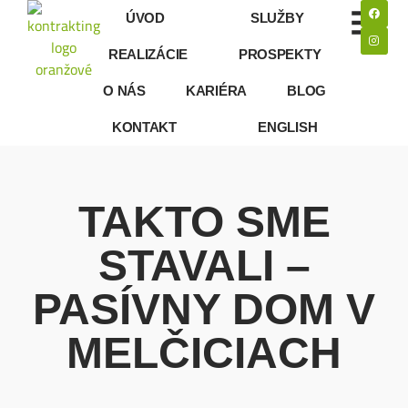
ÚVOD
SLUŽBY
REALIZÁCIE
PROSPEKTY
O NÁS
KARIÉRA
BLOG
KONTAKT
ENGLISH
TAKTO SME
STAVALI –
PASÍVNY DOM V
MELČICIACH