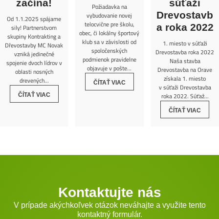
začína!
súťaži
Požiadavka na
Drevostavb
vybudovanie novej
Od 1.1.2025 spájame
telocvične pre školu,
a roka 2022
sily! Partnerstvom
obec, či lokálny športový
skupiny Kontrakting a
klub sa v závislosti od
1. miesto v súťaži
Dřevostavby MC Novak
spoločenských
Drevostavba roka 2022
vzniká jedinečné
podmienok pravidelne
Naša stavba
spojenie dvoch lídrov v
objavuje v pošte...
Drevostavba na Orave
oblasti nosných
získala 1. miesto
drevených...
ČÍTAŤ VIAC
v súťaži Drevostavba
roka 2022. Súťaž...
ČÍTAŤ VIAC
ČÍTAŤ VIAC
Kontaktujte nás
V prípade akýchkoľvek otázok neváhajte a využite tento
kontaktný formulár.