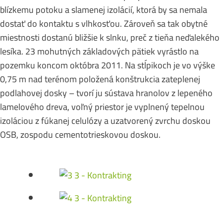
blízkemu potoku a slamenej izolácií, ktorá by sa nemala
dostať do kontaktu s vlhkosťou. Zároveň sa tak obytné
miestnosti dostanú bližšie k slnku, preč z tieňa neďalekého
lesíka. 23 mohutných základových pätiek vyrástlo na
pozemku koncom októbra 2011. Na stĺpikoch je vo výške
0,75 m nad terénom položená konštrukcia zateplenej
podlahovej dosky – tvorí ju sústava hranolov z lepeného
lamelového dreva, voľný priestor je vyplnený tepelnou
izoláciou z fúkanej celulózy a uzatvorený zvrchu doskou
OSB, zospodu cementotrieskovou doskou.