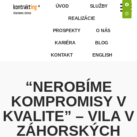
ÚVOD
SLUŽBY
REALIZÁCIE
PROSPEKTY
O NÁS
KARIÉRA
BLOG
KONTAKT
ENGLISH
“NEROBÍME
KOMPROMISY V
KVALITE” – VILA V
ZÁHORSKÝCH