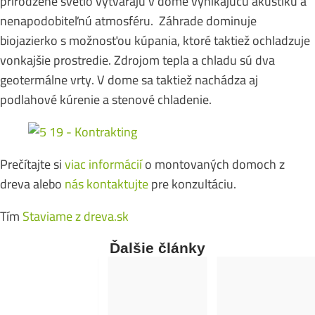
prirodzené svetlo vytvárajú v dome vynikajúcu akustiku a
nenapodobiteľnú atmosféru. Záhrade dominuje
biojazierko s možnosťou kúpania, ktoré taktiež ochladzuje
vonkajšie prostredie. Zdrojom tepla a chladu sú dva
geotermálne vrty. V dome sa taktiež nachádza aj
podlahové kúrenie a stenové chladenie.
Prečítajte si
viac informácií
o montovaných domoch z
dreva alebo
nás kontaktujte
pre konzultáciu.
Tím
Staviame z dreva.sk
Ďalšie články