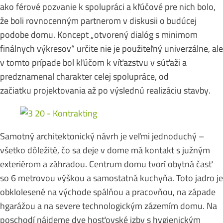
ako férové pozvanie k spolupráci a kľúčové pre nich bolo,
že boli rovnocenným partnerom v diskusii o budúcej
podobe domu. Koncept „otvorený dialóg s minimom
finálnych výkresov“ určite nie je použiteľný univerzálne, ale
v tomto prípade bol kľúčom k víťazstvu v súťaži a
predznamenal charakter celej spolupráce, od
začiatku projektovania až po výslednú realizáciu stavby.
Samotný architektonický návrh je veľmi jednoduchý –
všetko dôležité, čo sa deje v dome má kontakt s južným
exteriérom a záhradou. Centrum domu tvorí obytná časť
so 6 metrovou výškou a samostatná kuchyňa. Toto jadro je
obklolesené na východe spálňou a pracovňou, na západe
hgarážou a na severe technologickým zázemím domu. Na
poschodí nájdeme dve hosťovské izby s hygienickým