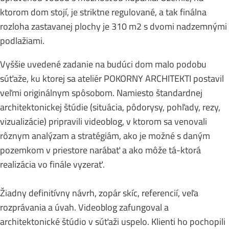
ktorom dom stojí, je striktne regulované, a tak finálna
rozloha zastavanej plochy je 310 m2 s dvomi nadzemnými
podlažiami.
Vyššie uvedené zadanie na budúci dom malo podobu
súťaže, ku ktorej sa ateliér POKORNY ARCHITEKTI postavil
veľmi originálnym spôsobom. Namiesto štandardnej
architektonickej štúdie (situácia, pôdorysy, pohľady, rezy,
vizualizácie) pripravili videoblog, v ktorom sa venovali
rôznym analýzam a stratégiám, ako je možné s daným
pozemkom v priestore narábať a ako môže tá-ktorá
realizácia vo finále vyzerať.
Žiadny definitívny návrh, zopár skíc, referencií, veľa
rozprávania a úvah. Videoblog zafungoval a
architektonické štúdio v súťaži uspelo. Klienti ho pochopili