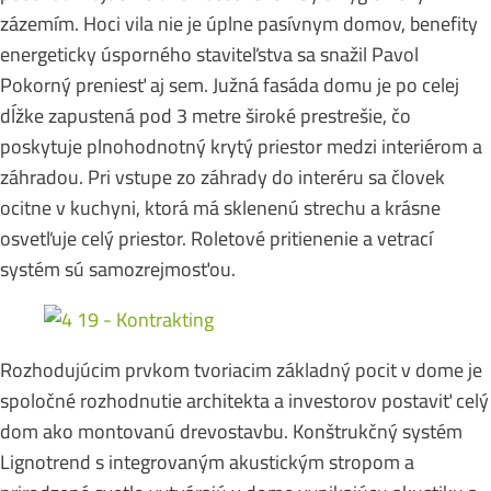
zázemím. Hoci vila nie je úplne pasívnym domov, benefity
energeticky úsporného staviteľstva sa snažil Pavol
Pokorný preniesť aj sem. Južná fasáda domu je po celej
dĺžke zapustená pod 3 metre široké prestrešie, čo
poskytuje plnohodnotný krytý priestor medzi interiérom a
záhradou. Pri vstupe zo záhrady do interéru sa človek
ocitne v kuchyni, ktorá má sklenenú strechu a krásne
osvetľuje celý priestor. Roletové pritienenie a vetrací
systém sú samozrejmosťou.
Rozhodujúcim prvkom tvoriacim základný pocit v dome je
spoločné rozhodnutie architekta a investorov postaviť celý
dom ako montovanú drevostavbu. Konštrukčný systém
Lignotrend s integrovaným akustickým stropom a