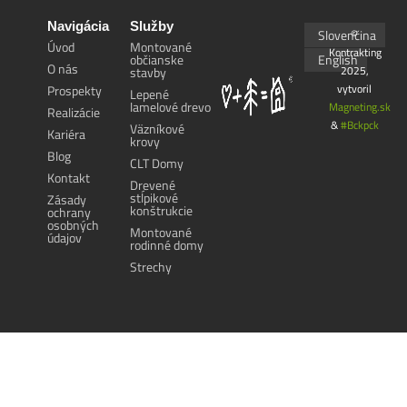
Navigácia
Služby
Slovenčina
©
Úvod
Montované
Kontrakting
občianske
English
O nás
2025,
stavby
vytvoril
Prospekty
Lepené
lamelové drevo
Magneting.sk
Realizácie
&
#Bckpck
Väzníkové
Kariéra
krovy
Blog
CLT Domy
Kontakt
Drevené
stĺpikové
Zásady
konštrukcie
ochrany
osobných
Montované
údajov
rodinné domy
Strechy