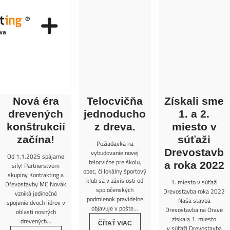
Nová éra
Telocvičňa
Získali sme
drevených
jednoducho
1. a 2.
konštrukcií
z dreva.
miesto v
začína!
súťaži
Požiadavka na
Drevostavb
vybudovanie novej
Od 1.1.2025 spájame
telocvične pre školu,
a roka 2022
sily! Partnerstvom
obec, či lokálny športový
skupiny Kontrakting a
klub sa v závislosti od
1. miesto v súťaži
Dřevostavby MC Novak
spoločenských
Drevostavba roka 2022
vzniká jedinečné
podmienok pravidelne
Naša stavba
spojenie dvoch lídrov v
objavuje v pošte...
Drevostavba na Orave
oblasti nosných
získala 1. miesto
drevených...
ČÍTAŤ VIAC
v súťaži Drevostavba