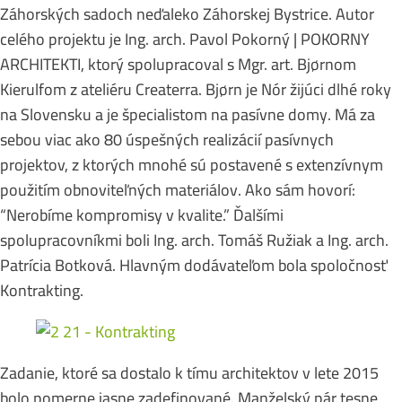
Záhorských sadoch neďaleko Záhorskej Bystrice. Autor
celého projektu je Ing. arch. Pavol Pokorný | POKORNY
ARCHITEKTI, ktorý spolupracoval s Mgr. art. Bjørnom
Kierulfom z ateliéru Createrra. Bjørn je Nór žijúci dlhé roky
na Slovensku a je špecialistom na pasívne domy. Má za
sebou viac ako 80 úspešných realizácií pasívnych
projektov, z ktorých mnohé sú postavené s extenzívnym
použitím obnoviteľných materiálov. Ako sám hovorí:
“Nerobíme kompromisy v kvalite.” Ďalšími
spolupracovníkmi boli Ing. arch. Tomáš Ružiak a Ing. arch.
Patrícia Botková. Hlavným dodávateľom bola spoločnosť
Kontrakting.
Zadanie, ktoré sa dostalo k tímu architektov v lete 2015
bolo pomerne jasne zadefinované. Manželský pár tesne