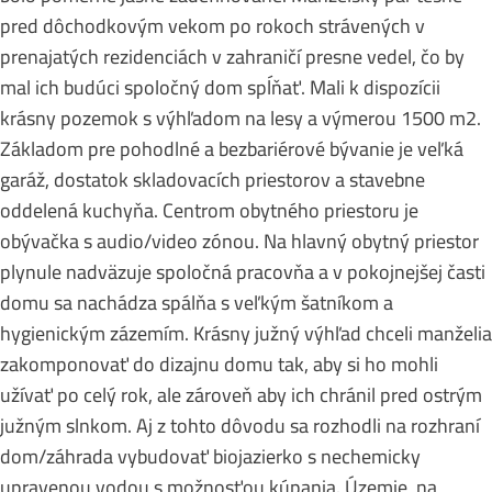
pred dôchodkovým vekom po rokoch strávených v
prenajatých rezidenciách v zahraničí presne vedel, čo by
mal ich budúci spoločný dom spĺňať. Mali k dispozícii
krásny pozemok s výhľadom na lesy a výmerou 1500 m2.
Základom pre pohodlné a bezbariérové bývanie je veľká
garáž, dostatok skladovacích priestorov a stavebne
oddelená kuchyňa. Centrom obytného priestoru je
obývačka s audio/video zónou. Na hlavný obytný priestor
plynule nadväzuje spoločná pracovňa a v pokojnejšej časti
domu sa nachádza spálňa s veľkým šatníkom a
hygienickým zázemím. Krásny južný výhľad chceli manželia
zakomponovať do dizajnu domu tak, aby si ho mohli
užívať po celý rok, ale zároveň aby ich chránil pred ostrým
južným slnkom. Aj z tohto dôvodu sa rozhodli na rozhraní
dom/záhrada vybudovať biojazierko s nechemicky
upravenou vodou s možnosťou kúpania. Územie, na