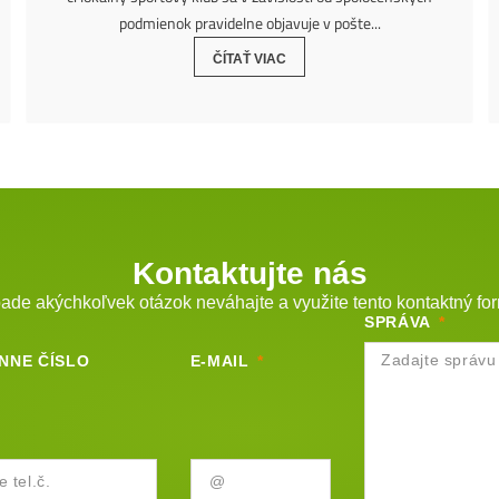
podmienok pravidelne objavuje v pošte...
ČÍTAŤ VIAC
Kontaktujte nás
pade akýchkoľvek otázok neváhajte a využite tento kontaktný for
SPRÁVA
NNE ČÍSLO
E-MAIL