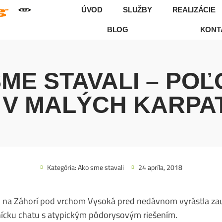
ÚVOD
SLUŽBY
REALIZÁCIE
BLOG
KONT
ME STAVALI – PO
 V MALÝCH KARPA
Kategória:
Ako sme stavali
24 apríla, 2018
 na Záhorí pod vrchom Vysoká pred nedávnom vyrástla zau
nícku chatu s atypickým pôdorysovým riešením.