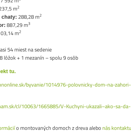
7 592 m
2
237,5 m
2
288,28 m
 chaty:
3
887,29 m
or:
2
103,14 m
asi 54 miest na sedenie
8 lôžok + 1 mezanín – spolu 9 osôb
ekt tu.
e.hnonline.sk/byvanie/1014976-polovnicky-dom-na-zahori
nam.sk/cl/10063/1665885/V-Kuchyni-ukazali–ako-sa-da
formácií
o montovaných domoch z dreva alebo
nás kontaktu