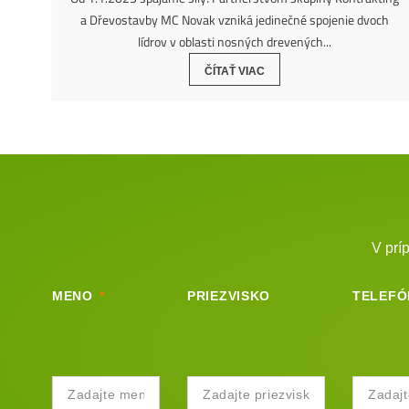
a Dřevostavby MC Novak vzniká jedinečné spojenie dvoch
lídrov v oblasti nosných drevených...
ČÍTAŤ VIAC
V prí
MENO
PRIEZVISKO
TELEFÓ