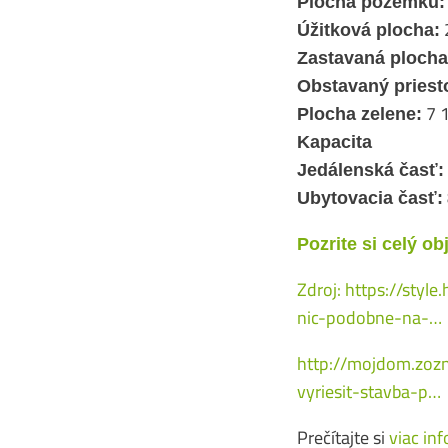
Plocha pozemku:
Úžitková plocha:
Zastavaná plocha
Obstavaný priest
7 
Plocha zelene:
Kapacita
Jedálenská časť:
Ubytovacia časť:
Pozrite si celý obj
Zdroj:
https://styl
nic-podobne-na-…
http://mojdom.zoz
vyriesit-stavba-p…
Prečítajte si
viac in