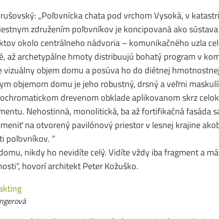
Hrušovský: „Poľovnícka chata pod vrchom Vysoká, v katastr
iestnym združením poľovníkov je koncipovaná ako sústava 
ktov okolo centrálneho nádvoria – komunikačného uzla cele
, až archetypálne hmoty distribuujú bohatý program v komp
 vizuálny objem domu a posúva ho do diétnej hmotnostnej 
lnym objemom domu je jeho robustný, drsný a veľmi maskulí
nochromatickom drevenom obklade aplikovanom skrz celok,
entu. Nehostinná, monolitická, ba až fortifikačná fasáda 
eniť na otvorený pavilónový priestor v lesnej krajine ako
i poľovníkov. “
domu, nikdy ho nevidíte celý. Vidíte vždy iba fragment a má
osti“, hovorí architekt Peter Kožuško.
in­ge­rová