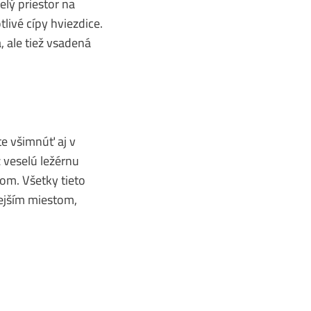
lý priestor na
livé cípy hviezdice.
, ale tiež vsadená
e všimnúť aj v
z veselú ležérnu
om. Všetky tieto
nejším miestom,