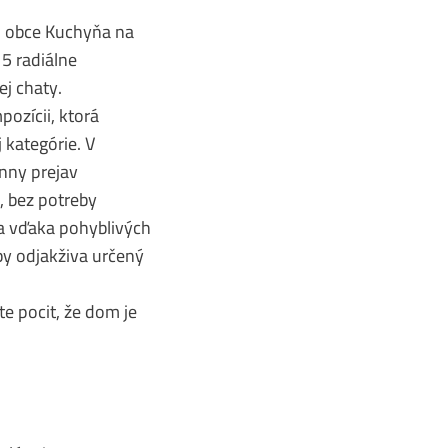
i obce Kuchyňa na
5 radiálne
j chaty.
ozícii, ktorá
kategórie. V
nny prejav
 bez potreby
sa vďaka pohyblivých
by odjakživa určený
te pocit, že dom je