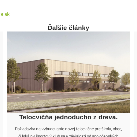
va.sk
Ďalšie články
Telocvičňa jednoducho z dreva.
Požiadavka na vybudovanie novej telocvične pre školu, obec,
či lokálny športový klub sa v závislosti od spoločenských