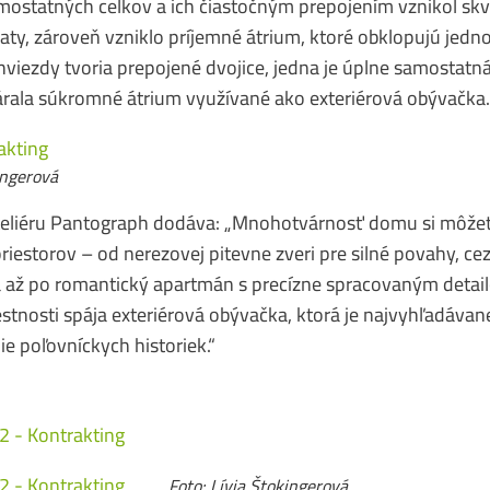
mostatných celkov a ich čiastočným prepojením vznikol skve
ty, zároveň vzniklo príjemné átrium, ktoré obklopujú jednot
 hviezdy tvoria prepojené dvojice, jedna je úplne samostatná
árala súkromné átrium využívané ako exteriérová obývačka.
in­ge­rová
teliéru Pantograph dodáva: „Mnohotvárnosť domu si môžet
riestorov – od nerezovej pitevne zveri pre silné povahy, ce
 až po romantický apartmán s precízne spracovaným detail
stnosti spája exteriérová obývačka, ktorá je najvyhľadáva
ie poľovníckych historiek.“
Foto: Lí­via Što­kin­ge­rová