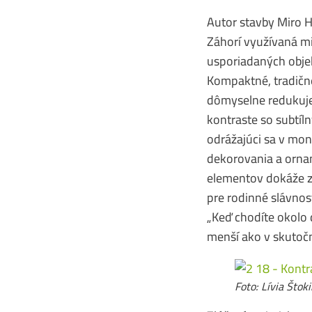
Autor stavby Miro 
Záhorí využívaná m
usporiadaných obje
Kompaktné, tradičné
dômyselne redukuje
kontraste so subtí
odrážajúci sa v mo
dekorovania a ornam
elementov dokáže zm
pre rodinné slávnost
„Keď chodíte okolo 
menší ako v skutočn
Foto: Lí­via Što­k