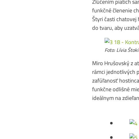
Zlúčením piatich sa
funkčné členenie cha
Štyri časti chatovej
do tvaru, aby uzatv
Foto: Lí­via Što­k
Miro Hrušovský z a
rámci jednotlivých p
zafúľanosť hostinca
funkčne odlišné mie
ideálnym na zdieľan