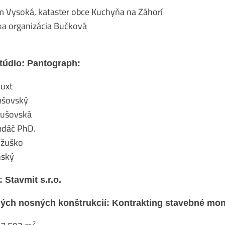
 Vysoká, kataster obce Kuchyňa na Záhorí
a organizácia Bučková
štúdio: Pantograph:
Auxt
rušovský
Hrušovská
Hudáč PhD.
Kožuško
nský
 Stavmit s.r.o.
ých nosných konštrukcií: Kontrakting stavebné montá
2