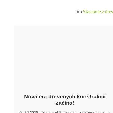
Tím
Staviame z dre
Nová éra drevených konštrukcií
začína!
Od 1.1.2025 spájame sily! Partnerstvom skupiny Kontrakting