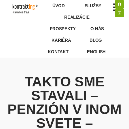
ÚVOD
SLUŽBY
REALIZÁCIE
PROSPEKTY
O NÁS
KARIÉRA
BLOG
KONTAKT
ENGLISH
TAKTO SME
STAVALI –
PENZIÓN V INOM
SVETE –