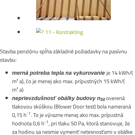
Stavba penziónu spĺňa základné požiadavky na pasívnu
stavbu:
je 14 kWh/(
merná potreba tepla na
vykurovanie
m² a), čo je menej ako max. prípustných 15 kWh/(
m² a)
overená
neprievzdušnosť obálky budovy
n
50
tlakovou skúškou (Blower Door test) bola nameraná
-1
0,15 h
. To je výrazne menej ako max. prípustná
-1
hodnota 0,6 h
, pri tlaku 50 Pa, ktorá stanovuje, že
za hodinu sa nesmie vymeniť netesnosťami v obálke