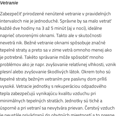
Vetranie
Zabezpečiť prirodzené nenútené vetranie v pravidelných
intervaloch nie je jednoduché. Správne by sa malo vetrať
každé dve hodiny na 3 až 5 minút (aj v noci), ideálne
naprieč otvorenými oknami. Takto ale v skutočnosti
nevetrá nik. Bežné vetranie oknami spôsobuje značné
tepelné straty a preto sa v zime vetrá omnoho menej ako
je potrebné. Takéto správanie môže spôsobiť mnoho
problémov ako je napr. zvyšovanie relatívnej vlhkosti, vznik
plesní alebo zvyšovanie škodlivých látok. Okrem toho sú
tepelné straty bežným vetraním pre pasívny dom príliš
vysoké. Vetracie jednotky s rekuperáciou odpadového
tepla zabezpečujú vynikajúcu kvalitu vzduchu pri
minimálnych tepelných stratách. Jednotky sú tiché a
úsporné a pri vetraní sa nevytvára prievan. Čerstvý vzduch
je neustále privádzaný do obytných miestností a to presne