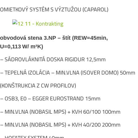
OMIETKOVÝ SYSTÉM S VÝZTUŽOU (CAPAROL)
obvodová stena 3.NP – štít (REW=45min,
U=0,113
W/ m²K)
– SÁDROVLÁKNITÁ DOSKA RIGIDUR 12,5mm
– TEPELNÁ IZOLÁCIA – MIN.VLNA (ISOVER DOMO) 50mm
(KONŠTRUKCIA Z CW PROFILOV)
– OSB3, E0 – EGGER EUROSTRAND 15mm
– MIN.VLNA (NOBASIL MPS) + KVH 60/100 100mm
– MIN.VLNA (NOBASIL MPS) + KVH 40/200 200mm
– HOFATEX SYSTEM 40mm