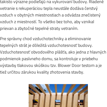
takisto výrazne podieľajú na vykurovaní budovy. Riadené
vetranie s rekuperáciou tepla neustále dodáva čerstvý
vzduch v obytných miestnostiach a odvádza znečistený
vzduch z miestností. To všetko bez toho, aby vznikal
prievan a zbytočné tepelné straty vetraním.
Pre správny chod vzduchotechniky a eliminovanie
tepelných strát je dôležitá vzduchotesnosť budovy.
Vzduchotesnosť obvodového plášťa, ako jedna z hlavných
podmienok pasívneho domu, sa kontroluje v priebehu
výstavby tlakovou skúškou tzv. Blower Door testom a je
tiež určitou zárukou kvality zhotovenia stavby.