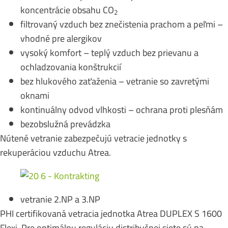
koncentrácie obsahu CO
2
filtrovaný vzduch bez znečistenia prachom a peľmi –
vhodné pre alergikov
vysoký komfort – teplý vzduch bez prievanu a
ochladzovania konštrukcií
bez hlukového zaťaženia – vetranie so zavretými
oknami
kontinuálny odvod vlhkosti – ochrana proti plesňám
bezobslužná prevádzka
Nútené vetranie zabezpečujú vetracie jednotky s
rekuperáciou vzduchu Atrea.
vetranie 2.NP a 3.NP
PHI certifikovaná vetracia jednotka Atrea DUPLEX S 1600
Flexi. Pre optimálnu reguláciu distribučnej siete sú na