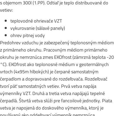
s objemom 300l (1.PP). Odtiaľ je teplo distribuované do
vetiev:
teplovodné ohrievače VZT
vykurovanie (sálavé panely)
ohrev pitnej vody
Predohrev vzduchu je zabezpečený teplonosným médiom
z primárneho okruhu. Pracovným médiom primárneho
okruhu je nemrznúca zmes EKOfrost (zámrzná teplota -20
°C). EKOfrost ako teplonosné médium v geotermálnych
vrtoch (4x95m hlbokých) je čerpané samostatným
čerpadlom a dopravované do rozdeľovača. Rozdeľovač
tvorí päť samostatných vetiev. Prvá vetva napája
výmenníky VZT. Druhá a tretia vetva napájajú tepelné
čerpadlá. Štvrtá vetva slúži pre fancoilové jednotky. Piata
vetva je napojená do doskového výmenníka, ktorý je
používaný ako oddeľovací výmenník nemrznúca