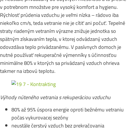
v potrebnom množstve pre vysoký komfort a hygienu.
Rýchlosť prúdenia vzduchu je veľmi nízka – rádovo iba
niekoľko cm/s, teda vetranie nie je cítiť ani počuť. Tepelné
straty riadeným vetraním výrazne znižuje jednotka so
spätným získavaním tepla, v ktorej odvádzaný vzduch
odovzdáva teplo privádzanému. V pasívnych domoch je
nutné používať rekuperačné výmenníky s účinnosťou
minimálne 80% v ktorých sa privádzaný vzduch ohrieva
takmer na izbovú teplotu.
Výhody núteného vetrania s rekuperáciou vzduchu
80% až 95% úspora energie oproti bežnému vetraniu
počas vykurovacej sezóny
neustále čerstvý vzduch bez prekračovania