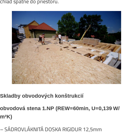
chlad spätne do priestoru.
Skladby obvodových konštrukcií
obvodová stena 1.NP (REW=60min, U=0,139
W/
m²K)
– SÁDROVLÁKNITÁ DOSKA RIGIDUR 12,5mm