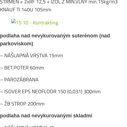
STRMEŇ + 2xRF 12,5 + IZOL.Z MIN.VLNY min.15kg/m3
KNAUF TI 140U 105mm
podlaha nad nevykurovaným suterénom (nad
parkoviskom)
– NÁŠLAPNÁ VRSTVA 15mm
– BET.POTER 60mm
– PAROZÁBRANA
– ISOVER EPS NEOFLOOR 150 (0,031) 300mm
– ŽB STROP 200mm
podlaha nad nevykurovanými skladmi