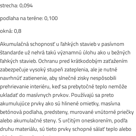
strecha: 0,094
podlaha na teréne: 0,100
okná: 0,8
Akumulačná schopnosť u ľahkých stavieb v pasívnom
štandarde už nehrá takú významnú úlohu ako u bežných
ľahkých stavieb. Ochranu pred krátkodobým zaťažením
zabezpečuje vysoký stupeň zateplenia, ale je nutné
navrhnúť zatienenie, aby slnečné zisky nespôsobili
prehrievanie interiéru, keď sa prebytočné teplo nemôže
ukladať do masívnych prvkov. Používajú sa preto
akumulujúce prvky ako sú hlinené omietky, masívna
betónová podlaha, predsteny, murované vnútorné priečky
alebo akumulačné steny. S určitým oneskorením, podľa
druhu materiálu, sú tieto prvky schopné sálať teplo alebo