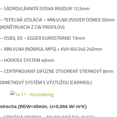
– SÁDROVLÁKNITÁ DOSKA RIGIDUR 12,5mm
– TEPELNÁ IZOLÁCIA – MIN.VLNA (ISOVER DOMO) 50mm
(KONŠTRUKCIA Z CW PROFILOV)
– OSB3, E0 – EGGER EUROSTRAND 15mm
– MIN.VLNA (NOBASIL MPS) + KVH 60/240 240mm
– HOFATEX SYSTEM 40mm
– CERTIFIKOVANÝ DIFÚZNE OTVORENÝ STIERKOVÝ 8mm
OMIETKOVÝ SYSTÉM S VÝZTUŽOU (CAPAROL)
strecha (REW=45min, U=0,094 W/ m²K)