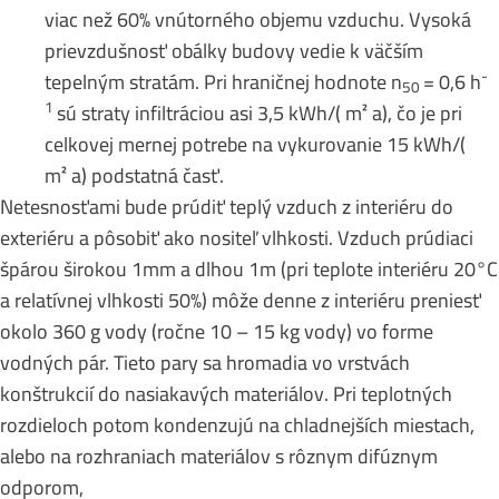
viac než 60% vnútorného objemu vzduchu. Vysoká
prievzdušnosť obálky budovy vedie k väčším
-
tepelným stratám. Pri hraničnej hodnote n
= 0,6 h
50
1
sú straty infiltráciou asi 3,5 kWh/( m² a), čo je pri
celkovej mernej potrebe na vykurovanie 15 kWh/(
m² a) podstatná časť.
Netesnosťami bude prúdiť teplý vzduch z interiéru do
exteriéru a pôsobiť ako nositeľ vlhkosti. Vzduch prúdiaci
špárou širokou 1mm a dlhou 1m (pri teplote interiéru 20°C
a relatívnej vlhkosti 50%) môže denne z interiéru preniesť
okolo 360 g vody (ročne 10 – 15 kg vody) vo forme
vodných pár. Tieto pary sa hromadia vo vrstvách
konštrukcií do nasiakavých materiálov. Pri teplotných
rozdieloch potom kondenzujú na chladnejších miestach,
alebo na rozhraniach materiálov s rôznym difúznym
odporom,