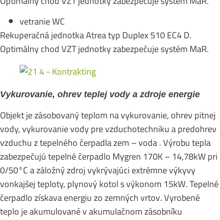
Optimálny chod VZT jednotky zabezpečuje systém MaR.
vetranie WC
Rekuperačná jednotka Atrea typ Duplex 510 EC4 D.
Optimálny chod VZT jednotky zabezpečuje systém MaR.
Vykurovanie, ohrev teplej vody a zdroje energie
Objekt je zásobovaný teplom na vykurovanie, ohrev pitnej
vody, vykurovanie vody pre vzduchotechniku a predohrev
vzduchu z tepelného čerpadla zem – voda . Výrobu tepla
zabezpečujú tepelné čerpadlo Mygren 170K – 14,78kW pri
0/50°C a záložný zdroj vykrývajúci extrémne výkyvy
vonkajšej teploty, plynový kotol s výkonom 15kW. Tepelné
čerpadlo získava energiu zo zemných vrtov. Vyrobené
teplo je akumulované v akumulačnom zásobníku