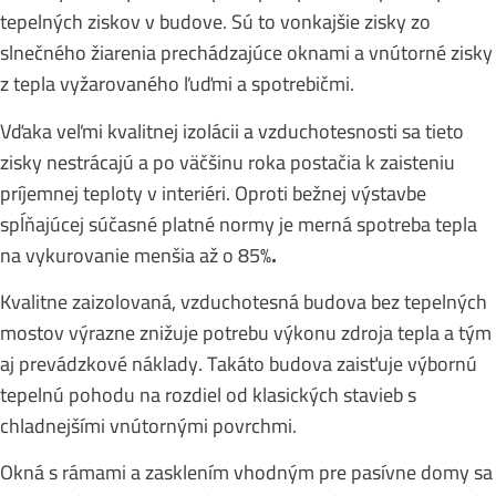
tepelných ziskov v budove. Sú to vonkajšie zisky zo
slnečného žiarenia prechádzajúce oknami a vnútorné zisky
z tepla vyžarovaného ľuďmi a spotrebičmi.
Vďaka veľmi kvalitnej izolácii a vzduchotesnosti sa tieto
zisky nestrácajú a po väčšinu roka postačia k zaisteniu
príjemnej teploty v interiéri. Oproti bežnej výstavbe
spĺňajúcej súčasné platné normy je merná spotreba tepla
na vykurovanie menšia až o 85%
.
Kvalitne zaizolovaná, vzduchotesná budova bez tepelných
mostov výrazne znižuje potrebu výkonu zdroja tepla a tým
aj prevádzkové náklady. Takáto budova zaisťuje výbornú
tepelnú pohodu na rozdiel od klasických stavieb s
chladnejšími vnútornými povrchmi.
Okná s rámami a zasklením vhodným pre pasívne domy sa