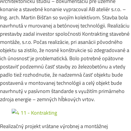
Architektonickú štúdiu – dokumentáciu pre územné
konanie a stavebné konanie vypracoval AB ateliér s.r.o. –
Ing. arch. Martin Bišťan so svojím kolektívom. Stavba bola
navrhnutá v murovanej a betónovej technológii. Realizáciu
prestavby zadal investor spoločnosti Kontrakting stavebné
montáže, s.r.o. Počas realizácie, pri asanácii pôvodného
objektu sa zistilo, že nosné konštrukcie sú zdegradované a
ich únosnosť je problematická. Bolo potrebné opätovne
postaviť podzemnú časť stavby zo železobetónu a vtedy
padlo tiež rozhodnutie, že nadzemná časť objektu bude
postavená v montovanej technológii a celý objekt bude
navrhnutý v pasívnom štandarde s využitím primárneho
zdroja energie – zemných hĺbkových vrtov.
Realizačný projekt vrátane výrobnej a montážnej