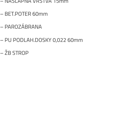
– NÁŠLAPNÁ VRSTVA 15mm
– BET.POTER 60mm
– PAROZÁBRANA
– PU PODLAH.DOSKY 0,022 60mm
– ŽB STROP