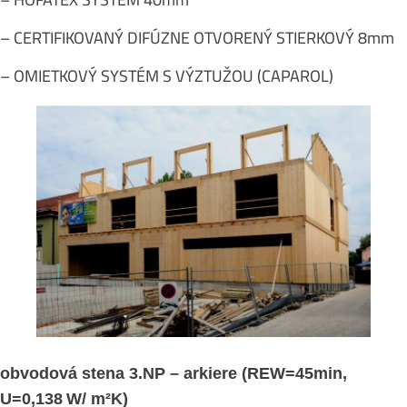
– CERTIFIKOVANÝ DIFÚZNE OTVORENÝ STIERKOVÝ 8mm
– OMIETKOVÝ SYSTÉM S VÝZTUŽOU (CAPAROL)
obvodová stena 3.NP – arkiere (REW=45min,
U=0,138
W/ m²K)