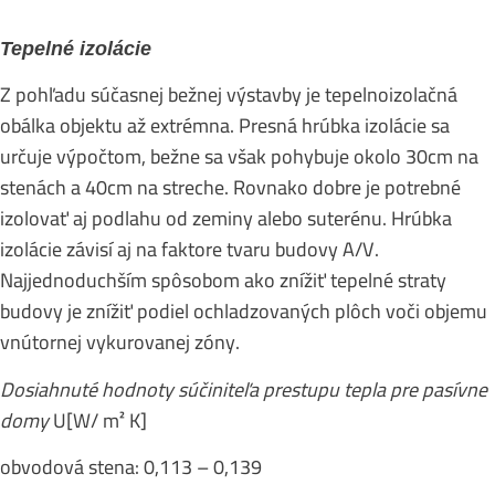
Tepelné izolácie
Z pohľadu súčasnej bežnej výstavby je tepelnoizolačná
obálka objektu až extrémna. Presná hrúbka izolácie sa
určuje výpočtom, bežne sa však pohybuje okolo 30cm na
stenách a 40cm na streche. Rovnako dobre je potrebné
izolovať aj podlahu od zeminy alebo suterénu. Hrúbka
izolácie závisí aj na faktore tvaru budovy A/V.
Najjednoduchším spôsobom ako znížiť tepelné straty
budovy je znížiť podiel ochladzovaných plôch voči objemu
vnútornej vykurovanej zóny.
Dosiahnuté hodnoty súčiniteľa prestupu tepla pre pasívne
domy
U[W/ m² K]
obvodová stena: 0,113 – 0,139