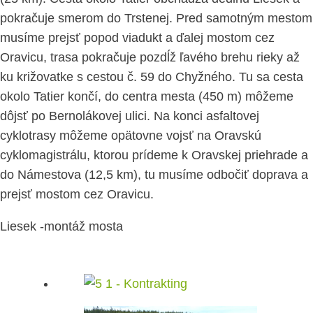
pokračuje smerom do Trstenej. Pred samotným mestom
musíme prejsť popod viadukt a ďalej mostom cez
Oravicu, trasa pokračuje pozdĺž ľavého brehu rieky až
ku križovatke s cestou č. 59 do Chyžného. Tu sa cesta
okolo Tatier končí, do centra mesta (450 m) môžeme
dôjsť po Bernolákovej ulici. Na konci asfaltovej
cyklotrasy môžeme opätovne vojsť na Oravskú
cyklomagistrálu, ktorou prídeme k Oravskej priehrade a
do Námestova (12,5 km), tu musíme odbočiť doprava a
prejsť mostom cez Oravicu.
Liesek -montáž mosta