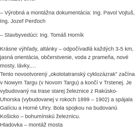
– Výrobná a montážna dokumentácia: Ing. Pavol Vojtuš,
Ing. Jozef Perďoch
– Stavbyvedúci: Ing. Tomáš Horník
Krásne výhľady, altánky – odpočívadlá každých 3-5 km,
jasná orientácia, občerstvenie, voda z prameňa, nové
mosty, lávky,…
Tento novootvorený „okolotatranský cyklozázrak” začína
v Nowym Targu (v Novom Targu) a končí v Trstenej. Je
vybudovaný na trase starej železnice z Rakúsko-
Uhorska (vybudovanej v rokoch 1899 – 1902) a spájala
Galíciu a Horné Uhry. Bola spojkou na budovanú
Košicko – bohumínskú železnicu.
Hladovka – montáž mosta