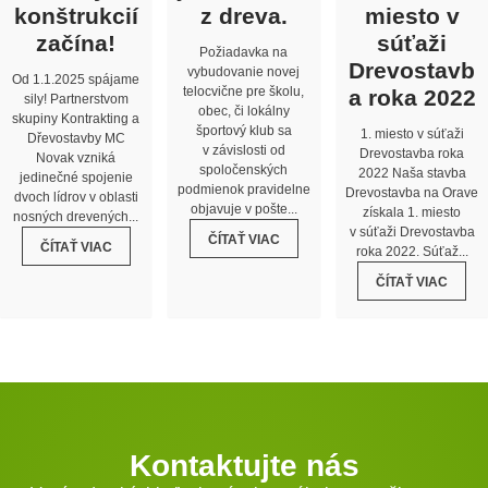
konštrukcií
z dreva.
miesto v
začína!
súťaži
Požiadavka na
Drevostavb
vybudovanie novej
Od 1.1.2025 spájame
telocvične pre školu,
a roka 2022
sily! Partnerstvom
obec, či lokálny
skupiny Kontrakting a
športový klub sa
1. miesto v súťaži
Dřevostavby MC
v závislosti od
Drevostavba roka
Novak vzniká
spoločenských
2022 Naša stavba
jedinečné spojenie
podmienok pravidelne
Drevostavba na Orave
dvoch lídrov v oblasti
objavuje v pošte...
získala 1. miesto
nosných drevených...
v súťaži Drevostavba
ČÍTAŤ VIAC
ČÍTAŤ VIAC
roka 2022. Súťaž...
ČÍTAŤ VIAC
Kontaktujte nás