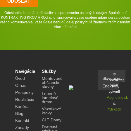
ODOSLAŤ
Odoslaním formuláru súhlasíte so spracovaním osobných údajov. Spoločnosť
KONTRAKTING KROV HROU s.r.o. spracováva vaše osobné údaje iba za účelom
vášho kontaktovania. Vaše údaje nebudú ďalej poskytnuté žiadnym tretím osobám.
Viac informácií
Navigácia
Služby
©
Slovenčina
Úvod
Montované
Kontrakting
občianske
O nás
English
2025,
stavby
vytvoril
Prospekty
Lepené
lamelové
Magneting.sk
Realizácie
drevo
&
Kariéra
Väzníkové
#Bckpck
krovy
Blog
CLT Domy
Kontakt
Drevené
Zásady