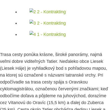
Trasa cesty ponúka krásne, široké panorámy, najmä
veľmi dobre viditeľných Tatier. Neďaleko obce Liesek
(Liesek Háje) je vyhliadkový bod s pohľadovou mapou,
na ktorej sú označené s názvami tatranské vrchy. Pri
odpočívadle sa trasa cesty spája s Oravskou
cyklomagistrálou, označenou červenými značkami; keď
odbočíme doľava a pôjdeme na juhovýchod, dorazíme
cez Vitanovú do Oravíc (15,5 km) a ďalej do Zuberca
(25 km). Cesta okolo Tatier obchádza dedinu Liesek a