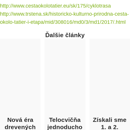
http://www.cestaokolotatier.eu/sk/175/cyklotrasa
http://www.trstena.sk/historicko-kulturno-prirodna-cesta-
okolo-tatier-i-etapa/mid/308016/md0/3/md1/2017/.html
Ďalšie články
Nová éra
Telocvičňa
Získali sme
drevených
jednoducho
1. a 2.