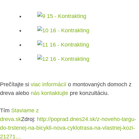
Prečítajte si
viac informácií
o montovaných domoch z
dreva alebo
nás kontaktujte
pre konzultáciu.
Tím
Staviame z
dreva.sk
Zdroj:
http://poprad.dnes24.sk/z-noveho-targu-
do-trstenej-na-bicykli-nova-cyklotrasa-na-vlastnej-kozi-
21271…