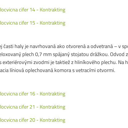
 časti haly je navrhovaná ako otvorená a odvetraná – v spod
ý eloxovaný plech 0,7 mm spájaný stojatou drážkou. Odvod 
 exteriérovými zvodmi je taktiež z hliníkového plechu. Na h
acia líniová oplechovaná komora s vetracími otvormi.