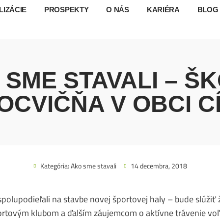
LIZÁCIE
PROSPEKTY
O NÁS
KARIÉRA
BLOG
 SME STAVALI – Š
OCVIČŇA V OBCI C
Kategória:
Ako sme stavali
14 decembra, 2018
 spolupodieľali na stavbe novej športovej haly – bude slúžiť
ortovým klubom a ďalším záujemcom o aktívne trávenie vo