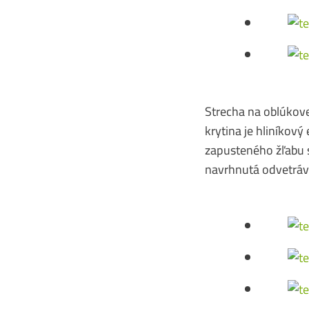
Strecha na oblúkovej
krytina je hliníkov
zapusteného žľabu s
navrhnutá odvetráv