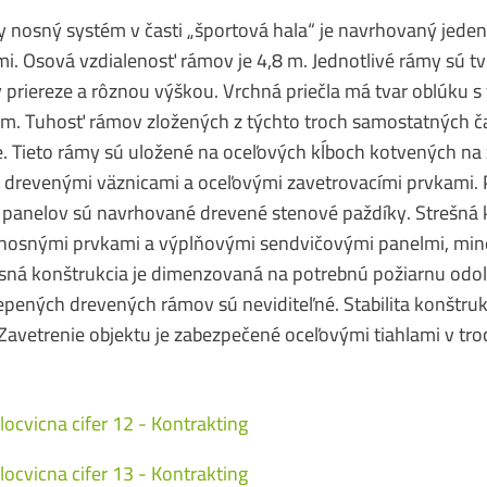
ny nosný systém v časti „športová hala“ je navrhovaný jede
. Osová vzdialenosť rámov je 4,8 m. Jednotlivé rámy sú tv
priereze a rôznou výškou. Vrchná priečla má tvar oblúku s
. Tuhosť rámov zložených z týchto troch samostatných ča
. Tieto rámy sú uložené na oceľových kĺboch kotvených n
 drevenými väznicami a oceľovými zavetrovacími prvkami. 
 panelov sú navrhované drevené stenové paždíky. Strešná k
nosnými prvkami a výplňovými sendvičovými panelmi, mine
osná konštrukcia je dimenzovaná na potrebnú požiarnu odo
ených drevených rámov sú neviditeľné. Stabilita konštrukc
Zavetrenie objektu je zabezpečené oceľovými tiahlami v tr