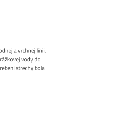
nej a vrchnej línii,
zrážkovej vody do
rebeni strechy bola