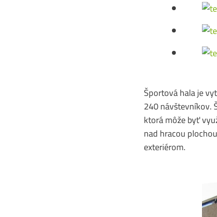
Športová hala je vy
240 návštevníkov. Š
ktorá môže byť využ
nad hracou plochou 
exteriérom.