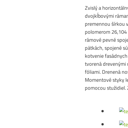
Zvislý a horizontál
dvojkĺbovými rámami
premennou šírkou v 
polomerom 26,104 m
rámové pevné spoje
pätkách, spojené sú
kotvenie fasádnych
tvorená drevenými 
fóliami. Drenená n
Momentové styky lep
pomocou stužidiel. 