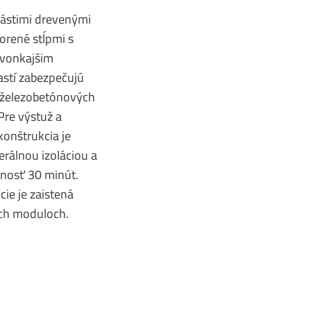
nástimi drevenými
orené stĺpmi s
 vonkajšim
stí zabezpečujú
a železobetónových
Pre výstuž a
onštrukcia je
rálnou izoláciou a
lnosť 30 minút.
ie je zaistená
och moduloch.