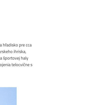
a hľadisko pre cca
rskeho ihriska,
a športovej haly
jenia telocvične s