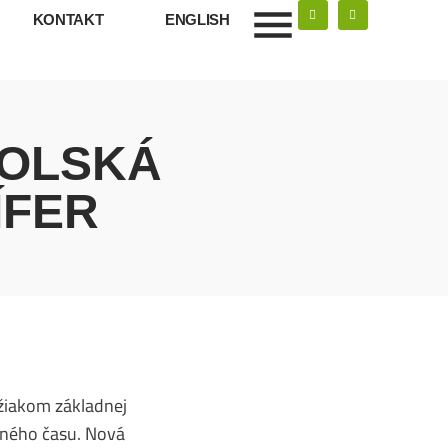
KONTAKT
ENGLISH
KOLSKÁ
ÍFER
 žiakom základnej
ľného času. Nová