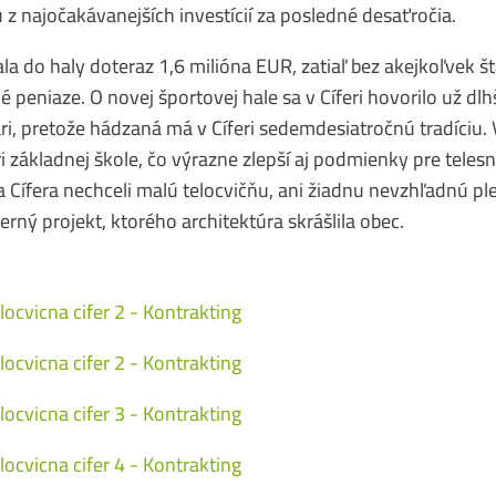
u z najočakávanejších investícií za posledné desaťročia.
la do haly doteraz 1,6 milióna EUR, zatiaľ bez akejkoľvek št
é peniaze. O novej športovej hale sa v Cíferi hovorilo už dlhši
i, pretože hádzaná má v Cíferi sedemdesiatročnú tradíciu.
ri základnej škole, čo výrazne zlepší aj podmienky pre tele
a Cífera nechceli malú telocvičňu, ani žiadnu nevzhľadnú pl
rný projekt, ktorého architektúra skrášlila obec.