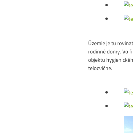
Územie je tu rovina
rodinné domy. Vo fi
objektu hygienickéh
telocvične.