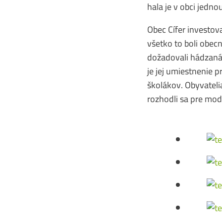
hala je v obci jedno
Obec Cífer investova
všetko to boli obecn
dožadovali hádzanár
je jej umiestnenie p
školákov. Obyvateli
rozhodli sa pre mode