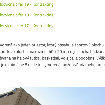
tvorená ako jeden priestor, ktorý obsahuje športovú plochu 
portová plocha má rozmer 40 x 20 m, čo je plocha hádzaná
ívaná na halový futbal, basketbal, volejbal a podobne. Výšk
je minimálne 8 m. Je tu vytvorená možnosť priameho prepo