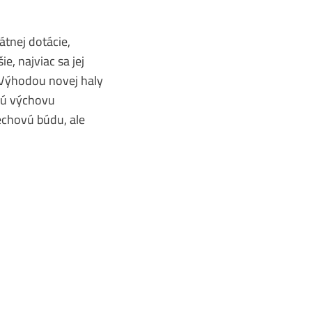
átnej dotácie,
e, najviac sa jej
 Výhodou novej haly
snú výchovu
echovú búdu, ale